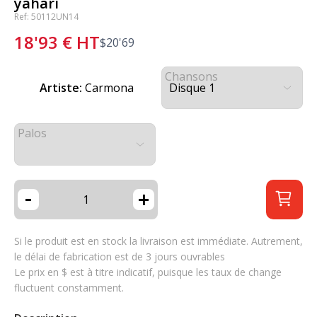
yaharí
Ref: 50112UN14
18'93
€
HT
$
20'69
Chansons
Artiste:
Carmona
Palos
-
+
Si le produit est en stock la livraison est immédiate. Autrement,
le délai de fabrication est de 3 jours ouvrables
Le prix en $ est à titre indicatif, puisque les taux de change
fluctuent constamment.