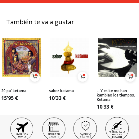
También te va a gustar
20 pa' ketama
sabor ketama
... Y es ke me han
kambiao los tiempos.
15'95
€
10'33
€
Ketama
10'33
€
FABRIQUÉ À LA
LIVRAISON
RETRAIT EN
PAIEMENT
MAIN EN
MONDE
MAGASIN
SÉCURISÉ
ESPAGNE