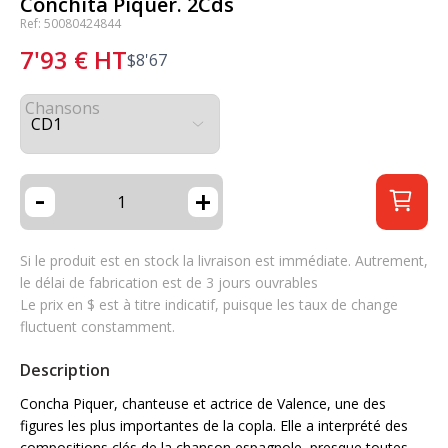
Conchita Piquer. 2Cds
Ref: 50080424844
7'93
€
HT
$
8'67
Chansons
-
+
Si le produit est en stock la livraison est immédiate. Autrement,
le délai de fabrication est de 3 jours ouvrables
Le prix en $ est à titre indicatif, puisque les taux de change
fluctuent constamment.
Description
Concha Piquer, chanteuse et actrice de Valence, une des
figures les plus importantes de la copla. Elle a interprété des
compositions clés de la chanson espagnole, presque toutes