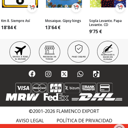
Km 8. Siempre Así
Mosaique. Gipsy kings
Sopla Levante. Papa
Levante. CD
18'84
€
13'64
€
9'75
€
FABRICADO A
ENVÍOS A TODO
RECOGIDA EN
PAGO SEGURO
MANO EN
EL MUNDO
TIENDA
ESPAÑA
©2001-2026 FLAMENCO EXPORT
AVISO LEGAL
POLÍTICA DE PRIVACIDAD