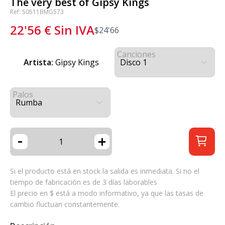
The very best of Gipsy Kings
Ref: 50511BMG573
22'56
€
Sin IVA
$
24'66
Canciones
Artista:
Gipsy Kings
Palos
-
+
Si el producto está en stock la salida es inmediata. Si no el
tiempo de fabricación es de 3 días laborables
El precio en $ está a modo informativo, ya que las tasas de
cambio fluctuan constantemente.