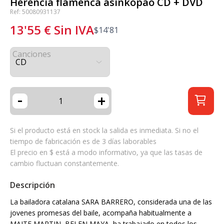
Herencia flamenca asinkopao CD + DVD
Ref: 50080931137
13'55
€
Sin IVA
$
14'81
Canciones
-
+
Si el producto está en stock la salida es inmediata. Si no el
tiempo de fabricación es de 3 días laborables
El precio en $ está a modo informativo, ya que las tasas de
cambio fluctuan constantemente.
Descripción
La bailadora catalana SARA BARRERO, considerada una de las
jovenes promesas del baile, acompaña habitualmente a
MAITE MARTIN, BELEN MAYA, ha trabajado en todos los