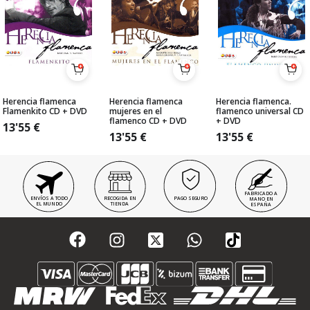
Herencia flamenca
Herencia flamenca
Herencia flamenca.
Flamenkito CD + DVD
mujeres en el
flamenco universal CD
flamenco CD + DVD
+ DVD
13'55
€
13'55
€
13'55
€
FABRICADO A
ENVÍOS A TODO
RECOGIDA EN
PAGO SEGURO
MANO EN
EL MUNDO
TIENDA
ESPAÑA