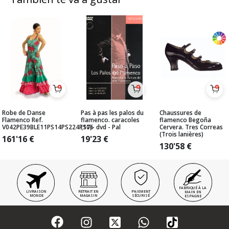
Robe de Danse
Pas à pas les palos du
Chaussures de
Flamenco Ref.
flamenco. caracoles
flamenco Begoña
V042PE39BLE11PS14PS224PS76
(10)- dvd - Pal
Cervera. Tres Correas
(Trois lanières)
161'16
€
19'23
€
130'58
€
FABRIQUÉ À LA
LIVRAISON
RETRAIT EN
PAIEMENT
MAIN EN
MONDE
MAGASIN
SÉCURISÉ
ESPAGNE