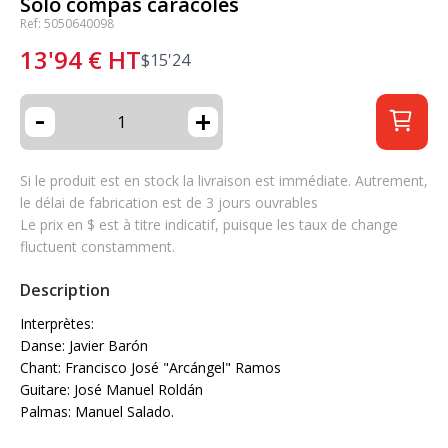
Solo compas caracoles
Ref: 5050640098
13'94
€
HT
$
15'24
-
+
Si le produit est en stock la livraison est immédiate. Autrement,
le délai de fabrication est de 3 jours ouvrables
Le prix en $ est à titre indicatif, puisque les taux de change
fluctuent constamment.
Description
Interprètes:
Danse: Javier Barón
Chant: Francisco José "Arcángel" Ramos
Guitare: José Manuel Roldán
Palmas: Manuel Salado.