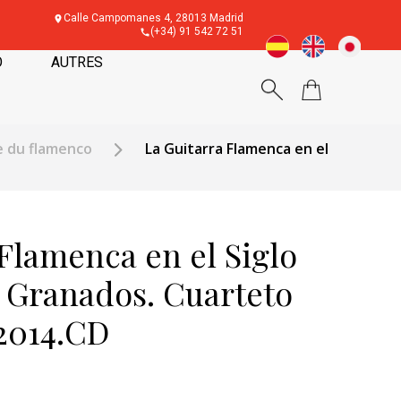
Calle Campomanes 4, 28013 Madrid
(+34) 91 542 72 51
O
AUTRES
e du flamenco
La Guitarra Flamenca en el
Flamenca en el Siglo
 Granados. Cuarteto
2014.CD