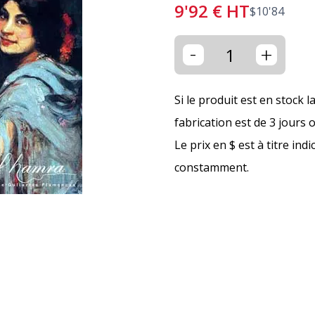
9'92
€
HT
$
10'84
-
+
Si le produit est en stock l
fabrication est de 3 jours 
Le prix en $ est à titre ind
constamment.