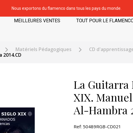
Nous exportons du flamenco dans tous les pays du monde.
MEILLEURES VENTES
TOUT POUR LE FLAMENC
Matériels Pédagogiques
CD d'apprentissag
a 2014.CD
La Guitarra 
XIX. Manuel
Al-Hambra 
Ref: 50489RGB-CD021