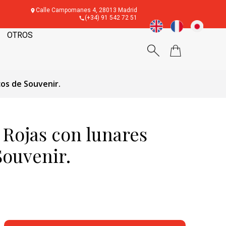
Calle Campomanes 4, 28013 Madrid
(+34) 91 542 72 51
OTROS
cos de Souvenir.
 Rojas con lunares
Souvenir.