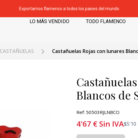
Exportamos flamenco a todos los paises del mundo
LO MÁS VENDIDO
TODO FLAMENCO
CASTAÑUELAS
Castañuelas Rojas con lunares Blan
Castañuelas
Blancos de 
Ref: 50503RJLNBCO
4'67
€
Sin IVA
$
5'10