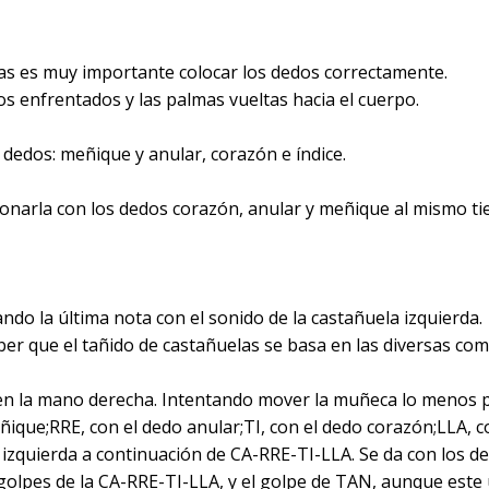
as es muy importante colocar los dedos correctamente.
os enfrentados y las palmas vueltas hacia el cuerpo.
 dedos: meñique y anular, corazón e índice.
ionarla con los dedos corazón, anular y meñique al mismo t
ando la última nota con el sonido de la castañuela izquierda.
er que el tañido de castañuelas se basa en las diversas co
 en la mano derecha. Intentando mover la muñeca lo menos p
ique;RRE, con el dedo anular;TI, con el dedo corazón;LLA, co
o izquierda a continuación de CA-RRE-TI-LLA. Se da con los d
 golpes de la CA-RRE-TI-LLA, y el golpe de TAN, aunque este