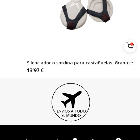
Silenciador o sordina para castañuelas. Granate
13'97
€
ENVÍOS A TODO
EL MUNDO