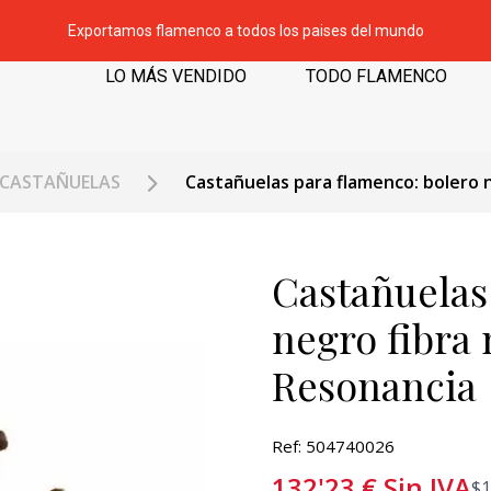
Exportamos flamenco a todos los paises del mundo
LO MÁS VENDIDO
TODO FLAMENCO
CASTAÑUELAS
Castañuelas para flamenco: bolero n
Castañuelas
negro fibra 
Resonancia
Ref: 504740026
132'23
€
Sin IVA
$
1