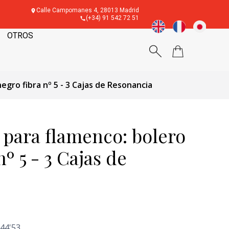
Calle Campomanes 4, 28013 Madrid
(+34) 91 542 72 51
OTROS
egro fibra nº 5 - 3 Cajas de Resonancia
 para flamenco: bolero
nº 5 - 3 Cajas de
44'53