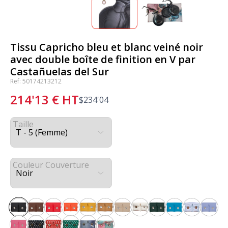
Tissu Capricho bleu et blanc veiné noir
avec double boîte de finition en V par
Castañuelas del Sur
Ref: 50174213212
214'13
€
HT
$
234'04
Taille
Couleur Couverture