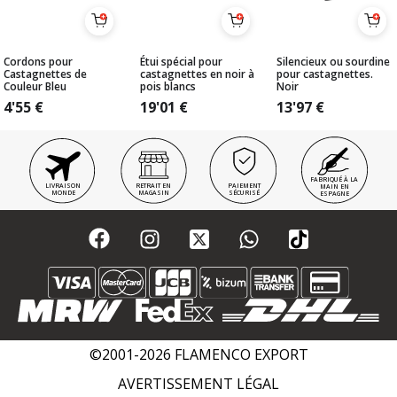
Cordons pour
Étui spécial pour
Silencieux ou sourdine
Castagnettes de
castagnettes en noir à
pour castagnettes.
Couleur Bleu
pois blancs
Noir
4'55
€
19'01
€
13'97
€
FABRIQUÉ À LA
LIVRAISON
RETRAIT EN
PAIEMENT
MAIN EN
MONDE
MAGASIN
SÉCURISÉ
ESPAGNE
©2001-2026 FLAMENCO EXPORT
AVERTISSEMENT LÉGAL