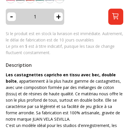
-
+
Si le produit est en stock la livraison est immédiate. Autrement,
le délai de fabrication est de 10 jours ouvrables
Le prix en $ est à titre indicatif, puisque les taux de change
fluctuent constamment.
Description
Les castagnettes capricho en tissu avec bec, double
boîte
, appartiennent à la plus haute gamme de castagnettes,
avec une composition formée par des mélanges de coton
(tissu) et de résines de haute qualité. Ce matériau nous offre le
son le plus profond de tous, surtout en double boîte. Elle se
caractérise par sa légèreté et sa facilité de jeu grâce à sa
forme arrondie. Sa fabrication est 100% artisanale, gravée de
notre marque JUAN VELA SEVILLA.
C'est un modèle idéal pour les studios d'enregistrement, les