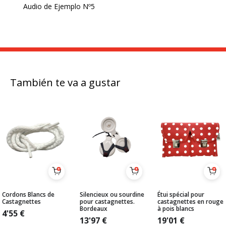
Audio de Ejemplo Nº5
También te va a gustar
Cordons Blancs de
Silencieux ou sourdine
Étui spécial pour
Castagnettes
pour castagnettes.
castagnettes en rouge
Bordeaux
à pois blancs
4'55
€
13'97
€
19'01
€