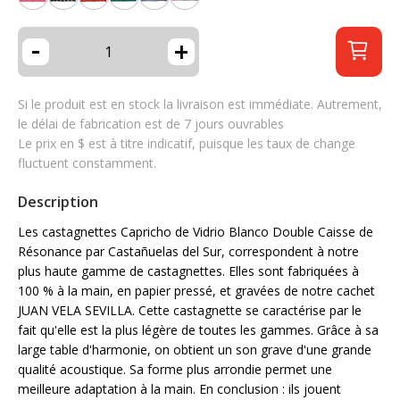
-
+
Si le produit est en stock la livraison est immédiate. Autrement,
le délai de fabrication est de 7 jours ouvrables
Le prix en $ est à titre indicatif, puisque les taux de change
fluctuent constamment.
Description
Les castagnettes Capricho de Vidrio Blanco Double Caisse de
Résonance par Castañuelas del Sur, correspondent à notre
plus haute gamme de castagnettes. Elles sont fabriquées à
100 % à la main, en papier pressé, et gravées de notre cachet
JUAN VELA SEVILLA. Cette castagnette se caractérise par le
fait qu'elle est la plus légère de toutes les gammes. Grâce à sa
large table d'harmonie, on obtient un son grave d'une grande
qualité acoustique. Sa forme plus arrondie permet une
meilleure adaptation à la main. En conclusion : ils jouent