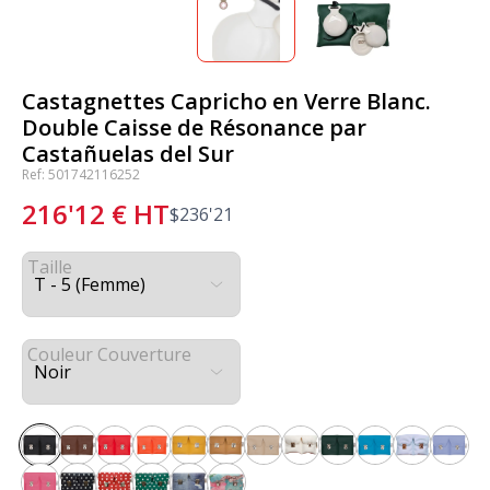
Castagnettes Capricho en Verre Blanc.
Double Caisse de Résonance par
Castañuelas del Sur
Ref: 501742116252
216'12
€
HT
$
236'21
Taille
Couleur Couverture