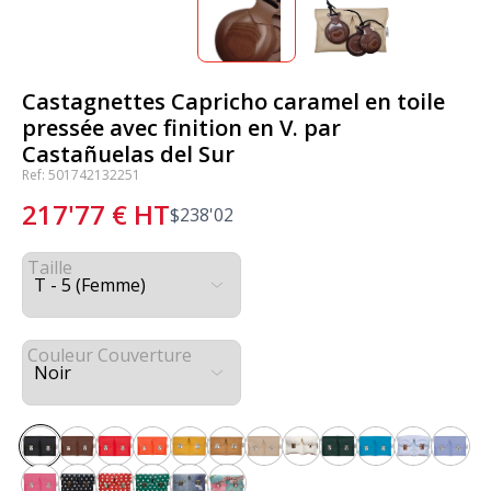
Castagnettes Capricho caramel en toile
pressée avec finition en V. par
Castañuelas del Sur
Ref: 501742132251
217'77
€
HT
$
238'02
Taille
Couleur Couverture