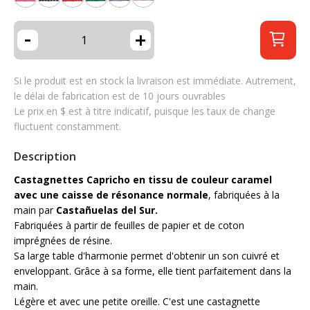
-
+
Si le produit est en stock la livraison est immédiate. Autrement,
le délai de fabrication est de 10 jours ouvrables
Le prix en $ est à titre indicatif, puisque les taux de change
fluctuent constamment.
Description
Castagnettes Capricho en tissu de couleur caramel
avec une caisse de résonance normale
, fabriquées à la
main par
Castañuelas del Sur.
Fabriquées à partir de feuilles de papier et de coton
imprégnées de résine.
Sa large table d'harmonie permet d'obtenir un son cuivré et
enveloppant. Grâce à sa forme, elle tient parfaitement dans la
main.
Légère et avec une petite oreille. C'est une castagnette