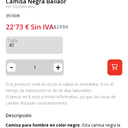
Camisa Negra Bailaor
Ref: 50026M16NG
35'00€
22'73
€
Sin IVA
$
24'84
Talla
-
+
Si el producto está en stock la salida es inmediata. Si no el
tiempo de fabricación es de 30 días laborables
El precio en $ está a modo informativo, ya que las tasas de
cambio fluctuan constantemente.
Descripción
Camisa para hombre en color negro.
Esta camisa negra la