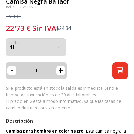
Camisa Negra Bailaor
Ref: 50026M16NG
35'00€
22'73
€
Sin IVA
$
24'84
Talla
-
+
Si el producto está en stock la salida es inmediata. Si no el
tiempo de fabricación es de 30 días laborables
El precio en $ está a modo informativo, ya que las tasas de
cambio fluctuan constantemente.
Descripción
Camisa para hombre en color negro.
Esta camisa negra la