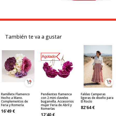
También te va a gustar
Agotado
Ramillete Flamenco
Pendientes flamenca
Faldas Camperas
Hecho a Mano.
con 2 mini claveles
ligeras de diseño para
Complementos de
buganvilla. Accesorios
El Rocío
Feria y Romería
mujer Feria de Abril y
82'64
€
Romerías
16'49
€
12'40
€