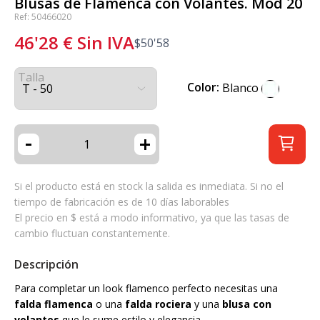
Blusas de Flamenca con Volantes. Mod 20
Ref: 50466020
46'28
€
Sin IVA
$
50'58
Talla
Color:
Blanco
-
+
Si el producto está en stock la salida es inmediata. Si no el
tiempo de fabricación es de 10 días laborables
El precio en $ está a modo informativo, ya que las tasas de
cambio fluctuan constantemente.
Descripción
Para completar un look flamenco perfecto necesitas una
falda flamenca
o una
falda rociera
y una
blusa con
volantes
que le sume estilo y elegancia.