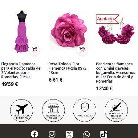
Agotado
Elegancia Flamenca
Rosa Toledo. Flor
Pendientes flamenca
para el Rocío: Falda de
Flamenca Fucsia RS73.
con 2 mini claveles
2 Volantes para
13cm
buganvilla. Accesorios
Romerías. Fucsia
mujer Feria de Abril y
6'61
€
Romerías
49'59
€
12'40
€
FABRICADO A
ENVÍOS A TODO
RECOGIDA EN
PAGO SEGURO
MANO EN
EL MUNDO
TIENDA
ESPAÑA