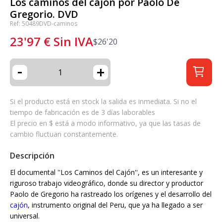
Los caminos del cajón por Paolo De
Gregorio. DVD
Ref: 50489DVD-caminos
23'97
€
Sin IVA
$
26'20
-
+
Si el producto está en stock la salida es inmediata. Si no el
tiempo de fabricación es de 3 días laborables
El precio en $ está a modo informativo, ya que las tasas de
cambio fluctuan constantemente.
Descripción
El documental ''Los Caminos del Cajón'', es un interesante y
riguroso trabajo videográfico, donde su director y productor
Paolo de Gregorio ha rastreado los orígenes y el desarrollo del
cajón
, instrumento original del Peru, que ya ha llegado a ser
universal.