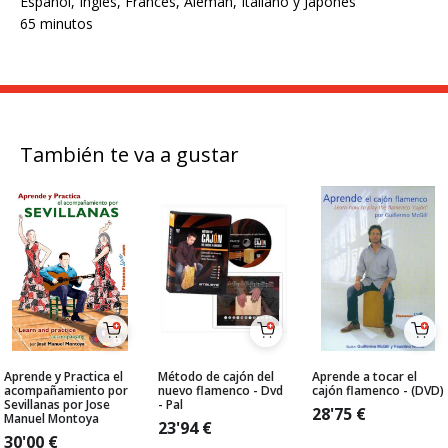
Español, Inglés, Francés, Alemán, Italiano y Japonés
65 minutos
También te va a gustar
Aprende y Practica el
Método de cajón del
Aprende a tocar el
acompañamiento por
nuevo flamenco - Dvd
cajón flamenco - (DVD)
Sevillanas por Jose
- Pal
28'75
€
Manuel Montoya
23'94
€
30'00
€