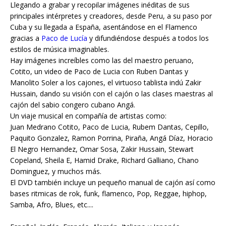
Llegando a grabar y recopilar imágenes inéditas de sus
principales intérpretes y creadores, desde Peru, a su paso por
Cuba y su llegada a España, asentándose en el Flamenco
gracias a
Paco de Lucía
y difundiéndose después a todos los
estilos de música imaginables.
Hay imágenes increíbles como las del maestro peruano,
Cotito, un video de Paco de Lucia con Ruben Dantas y
Manolito Soler a los cajones, el virtuoso tablista indú Zakir
Hussain, dando su visión con el cajón o las clases maestras al
cajón del sabio congero cubano Angá.
Un viaje musical en compañía de artistas como:
Juan Medrano Cotito, Paco de Lucia, Rubem Dantas, Cepillo,
Paquito Gonzalez, Ramon Porrina, Piraña, Angá Díaz, Horacio
El Negro Hernandez, Omar Sosa, Zakir Hussain, Stewart
Copeland, Sheila E, Hamid Drake, Richard Galliano, Chano
Dominguez, y muchos más.
El DVD también incluye un pequeño manual de cajón así como
bases ritmicas de rok, funk, flamenco, Pop, Reggae, hiphop,
Samba, Afro, Blues, etc....