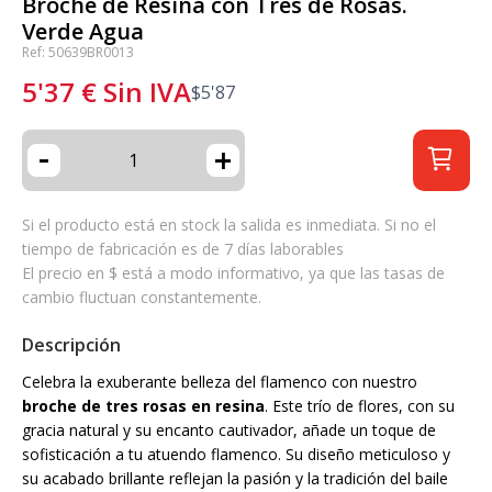
Broche de Resina con Tres de Rosas.
Verde Agua
Ref: 50639BR0013
5'37
€
Sin IVA
$
5'87
-
+
Si el producto está en stock la salida es inmediata. Si no el
tiempo de fabricación es de 7 días laborables
El precio en $ está a modo informativo, ya que las tasas de
cambio fluctuan constantemente.
Descripción
Celebra la exuberante belleza del flamenco con nuestro
broche de tres rosas en resina
. Este trío de flores, con su
gracia natural y su encanto cautivador, añade un toque de
sofisticación a tu atuendo flamenco. Su diseño meticuloso y
su acabado brillante reflejan la pasión y la tradición del baile