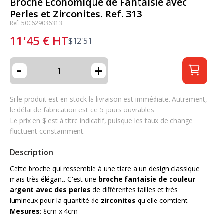
Broche Economique de Fantaisie avec
Perles et Zirconites. Ref. 313
Ref: 500629086313
11'45
€
HT
$
12'51
-
+
Si le produit est en stock la livraison est immédiate. Autrement,
le délai de fabrication est de 5 jours ouvrables
Le prix en $ est à titre indicatif, puisque les taux de change
fluctuent constamment.
Description
Cette broche qui ressemble à une tiare a un design classique
mais très élégant. C'est une
broche fantaisie de couleur
argent avec des perles
de différentes tailles et très
lumineux pour la quantité de
zirconites
qu'elle comtient.
Mesures
: 8cm x 4cm