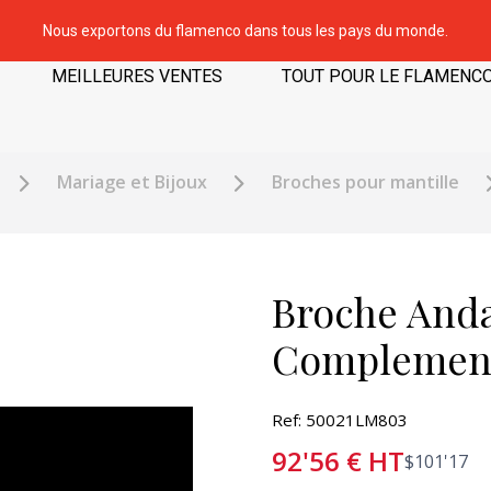
Nous exportons du flamenco dans tous les pays du monde.
MEILLEURES VENTES
TOUT POUR LE FLAMENC
Mariage et Bijoux
Broches pour mantille
Broche Anda
Complemen
Ref: 50021LM803
92'56
€
HT
$
101'17