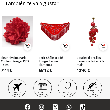
También te va a gustar
Fleur Pivoine Paris
Petit Châle Brodé
Boucles d'oreilles
Couleur Rouge. RJ09.
Rouge Pasión
flamenco faites à la
16cm
Flamenca
main
7'44
€
66'12
€
12'40
€
FABRIQUÉ À LA
LIVRAISON
RETRAIT EN
PAIEMENT
MAIN EN
MONDE
MAGASIN
SÉCURISÉ
ESPAGNE