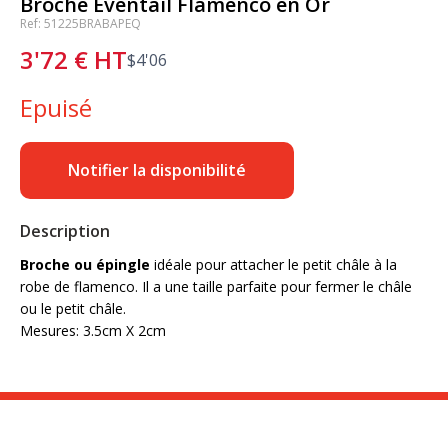
Broche Éventail Flamenco en Or
Ref: 51225BRABAPEQ
3'72
€
HT
$
4'06
Epuisé
Notifier la disponibilité
Description
Broche ou épingle
idéale pour attacher le petit châle à la
robe de flamenco. Il a une taille parfaite pour fermer le châle
ou le petit châle.
Mesures: 3.5cm X 2cm