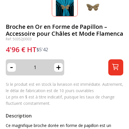
Broche en Or en Forme de Papillon –
Accessoire pour Châles et Mode Flamenca
Ref: 50352J0003
4'96
€
HT
$
5'42
-
+
Si le produit est en stock la livraison est immédiate. Autrement,
le délai de fabrication est de 10 jours ouvrables
Le prix en $ est à titre indicatif, puisque les taux de change
fluctuent constamment.
Description
Ce magnifique broche dorée en forme de papillon est un