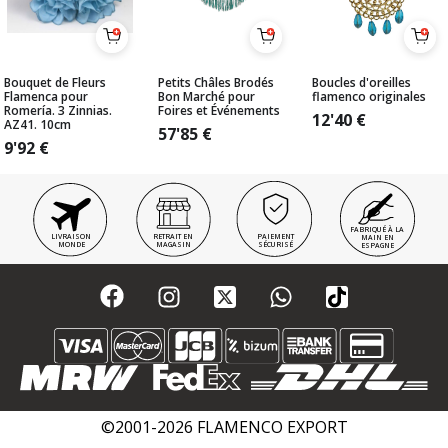
Bouquet de Fleurs
Petits Châles Brodés
Boucles d'oreilles
Flamenca pour
Bon Marché pour
flamenco originales
Romería. 3 Zinnias.
Foires et Événements
12'40
€
AZ41. 10cm
57'85
€
9'92
€
FABRIQUÉ À LA
LIVRAISON
RETRAIT EN
PAIEMENT
MAIN EN
MONDE
MAGASIN
SÉCURISÉ
ESPAGNE
©2001-2026 FLAMENCO EXPORT