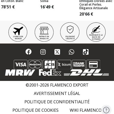
en Coton. Blanc
Sonia
Ethniques Dorées avec
Corail et Perles.
78'51
€
16'49
€
Élégance Artisanale
20'66
€
FABRIQUÉ À LA
LIVRAISON
RETRAIT EN
PAIEMENT
MAIN EN
MONDE
MAGASIN
SÉCURISÉ
ESPAGNE
©2001-2026 FLAMENCO EXPORT
AVERTISSEMENT LÉGAL
POLITIQUE DE CONFIDENTIALITÉ
POLITIQUE DE COOKIES
WIKI FLAMENCO