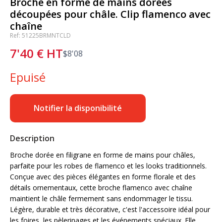
Broche en forme de mains dorées
découpées pour châle. Clip flamenco avec
chaîne
Ref: 51225BRMNTCLD
7'40
€
HT
$
8'08
Epuisé
Notifier la disponibilité
Description
Broche dorée en filigrane en forme de mains pour châles,
parfaite pour les robes de flamenco et les looks traditionnels.
Conçue avec des pièces élégantes en forme florale et des
détails ornementaux, cette broche flamenco avec chaîne
maintient le châle fermement sans endommager le tissu.
Légère, durable et très décorative, c'est l'accessoire idéal pour
les foires, les pèlerinages et les événements spéciaux. Elle