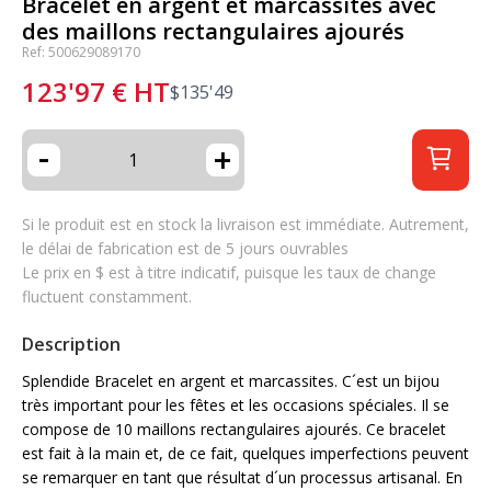
Bracelet en argent et marcassites avec
des maillons rectangulaires ajourés
Ref: 500629089170
123'97
€
HT
$
135'49
-
+
Si le produit est en stock la livraison est immédiate. Autrement,
le délai de fabrication est de 5 jours ouvrables
Le prix en $ est à titre indicatif, puisque les taux de change
fluctuent constamment.
Description
Splendide Bracelet en argent et marcassites. C´est un bijou
très important pour les fêtes et les occasions spéciales. Il se
compose de 10 maillons rectangulaires ajourés. Ce bracelet
est fait à la main et, de ce fait, quelques imperfections peuvent
se remarquer en tant que résultat d´un processus artisanal. En