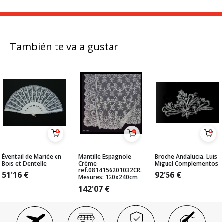
También te va a gustar
Éventail de Mariée en
Mantille Espagnole
Broche Andalucia. Luis
Bois et Dentelle
Crème
Miguel Complementos
ref.0814156201032CR.
51'16
€
92'56
€
Mesures: 120x240cm
142'07
€