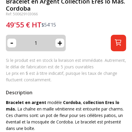
Bracelet en Argent Collection Eres lo Más.
Cordoba
Ref: 500629103066
49'55
€
HT
$
54'15
-
+
Si le produit est en stock la livraison est immédiate. Autrement,
le délai de fabrication est de 5 jours ouvrables
Le prix en $ est à titre indicatif, puisque les taux de change
fluctuent constamment.
Description
Bracelet en argent
modèle
Cordoba
,
collection Eres lo
más.
La chaîne en maille vénitienne est entourée par charms.
Ces charms sont: un pot de fleur pour ses célèbres patios, un
éventail et la mosquée de Cordoba.
Le bracelet est présenté
dans une boîte.