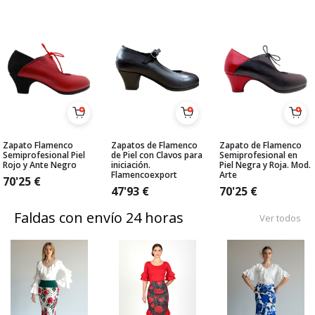
Zapato Flamenco
Zapatos de Flamenco
Zapato de Flamenco
Semiprofesional Piel
de Piel con Clavos para
Semiprofesional en
Rojo y Ante Negro
iniciación.
Piel Negra y Roja. Mod.
Flamencoexport
Arte
70'25
€
47'93
€
70'25
€
Faldas con envío 24 horas
Ver todos