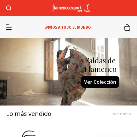
ENVÍOS A TODO EL MUNDO
Faldas de
Flamenco
Ver Colección
Lo más vendido
Ver todos