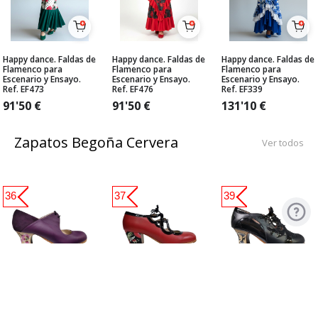
Happy dance. Faldas de
Happy dance. Faldas de
Happy dance. Faldas de
Flamenco para
Flamenco para
Flamenco para
Escenario y Ensayo.
Escenario y Ensayo.
Escenario y Ensayo.
Ref. EF473
Ref. EF476
Ref. EF339
91'50
€
91'50
€
131'10
€
Zapatos Begoña Cervera
Ver todos
36
37
39
Zapato Flamenco
Zapato Flamenco
Zapato Flamenco de
Begoña Cervera. Arty
Begoña Cervera. Jade
Begoña Cervera.