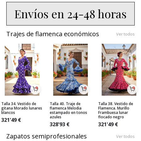
Envíos en 24-48 horas
Trajes de flamenca económicos
Ver todos
Talla 34. Vestido de
Talla 40. Traje de
Talla 38. Vestido de
gitana Morado lunares
flamenca Melodia
Flamenca. Murillo
blancos
estampado en tonos
Frambuesa lunar
azules
flocado negro
321'49
€
328'93
€
321'49
€
Zapatos semiprofesionales
Ver todos