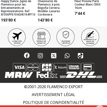
Happy Dance. Jupes de
Chaussures de
Fleur Pivoine Paris
Flamenco pour les
Flamenco à pois
Couleur Blanc CR03.
Entrainements et
Begoña Cervera.
16cm
Représentations. Ref.
Modèle: Lunares
7'44
€
EF356PFE104GHE104PF13
Cordonera
193'80
€
143'80
€
FABRIQUÉ À LA
LIVRAISON
RETRAIT EN
PAIEMENT
MAIN EN
MONDE
MAGASIN
SÉCURISÉ
ESPAGNE
©2001-2026 FLAMENCO EXPORT
AVERTISSEMENT LÉGAL
POLITIQUE DE CONFIDENTIALITÉ