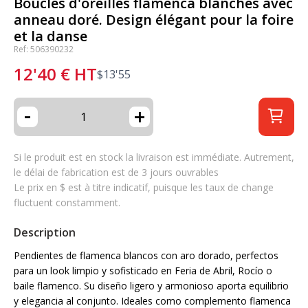
Boucles d'oreilles flamenca blanches avec
anneau doré. Design élégant pour la foire
et la danse
Ref: 506390232
12'40
€
HT
$
13'55
-
+
Si le produit est en stock la livraison est immédiate. Autrement,
le délai de fabrication est de 3 jours ouvrables
Le prix en $ est à titre indicatif, puisque les taux de change
fluctuent constamment.
Description
Pendientes de flamenca blancos con aro dorado, perfectos
para un look limpio y sofisticado en Feria de Abril, Rocío o
baile flamenco. Su diseño ligero y armonioso aporta equilibrio
y elegancia al conjunto. Ideales como complemento flamenca