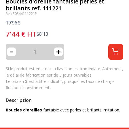
Boucles d'oreille fantaisie perles et
brillants ref. 111221
Ref: 50544111221P
19'96€
7'44
€
HT
$
8'13
-
+
Si le produit est en stock la livraison est immédiate. Autrement,
le délai de fabrication est de 3 jours ouvrables
Le prix en $ est à titre indicatif, puisque les taux de change
fluctuent constamment.
Description
Boucles d'oreilles
fantaisie avec perles et brillants imitation.