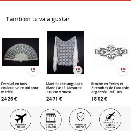
También te va a gustar
Éventail en bois
Mantille rectangulaire.
Broche en Perles et
couleur ivoire uni pour
Blanc Cassé. Mesures:
Zirconites de Fantaisie
mariée
210 cm x 90cm
Argentée. Ref. 309
24'26
€
24'71
€
18'02
€
FABRIQUÉ À LA
LIVRAISON
RETRAIT EN
PAIEMENT
MAIN EN
MONDE
MAGASIN
SÉCURISÉ
ESPAGNE