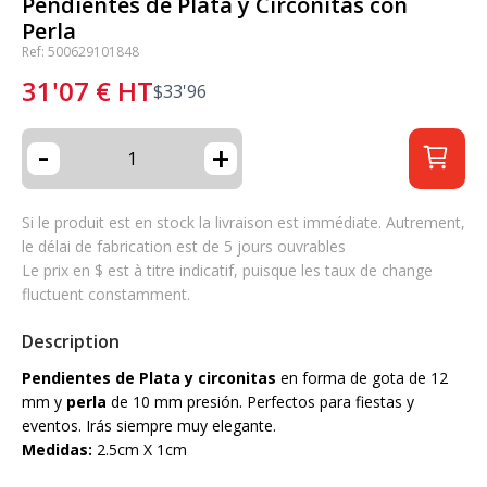
Pendientes de Plata y Circonitas con
Perla
Ref: 500629101848
31'07
€
HT
$
33'96
-
+
Si le produit est en stock la livraison est immédiate. Autrement,
le délai de fabrication est de 5 jours ouvrables
Le prix en $ est à titre indicatif, puisque les taux de change
fluctuent constamment.
Description
Pendientes de Plata y circonitas
en forma de gota de 12
mm y
perla
de 10 mm presión. Perfectos para fiestas y
eventos. Irás siempre muy elegante.
Medidas:
2.5cm X 1cm