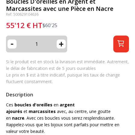
Boucles D'oreilles en Argent et
Marcassites avec une Pièce en Nacre
Ref: 500629104636
55'12
€
HT
$
60'25
-
+
Si le produit est en stock la livraison est immédiate. Autrement,
le délai de fabrication est de 5 jours ouvrables
Le prix en $ est à titre indicatif, puisque les taux de change
fluctuent constamment.
Description
Ces
boucles d'oreilles
en
argent
ajourés
et
marcassites
avec, au centre, une goutte
en
nacre
. Avec ces boucles vous serez resplendissante.
Rappelez-vous que les bijoux sont parfaits pour mettre en
valeur votre beauté.