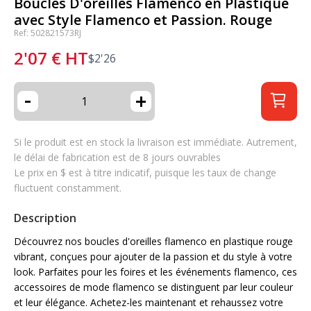
Boucles D'oreilles Flamenco en Plastique
avec Style Flamenco et Passion. Rouge
Ref: 502821573RJ
2'07
€
HT
$
2'26
-
+
Si le produit est en stock la livraison est immédiate. Autrement,
le délai de fabrication est de 8 jours ouvrables
Le prix en $ est à titre indicatif, puisque les taux de change
fluctuent constamment.
Description
Découvrez nos boucles d'oreilles flamenco en plastique rouge
vibrant, conçues pour ajouter de la passion et du style à votre
look. Parfaites pour les foires et les événements flamenco, ces
accessoires de mode flamenco se distinguent par leur couleur
et leur élégance. Achetez-les maintenant et rehaussez votre