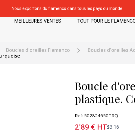
Nous exportons du flamenco dans tous les pays du monde.
MEILLEURES VENTES
TOUT POUR LE FLAMENC
Boucles d'oreilles Flamenco
Boucles d'oreilles A
Turquoise
Boucle d'ore
plastique. C
Ref: 502824650TRQ
2'89
€
HT
$
3'16