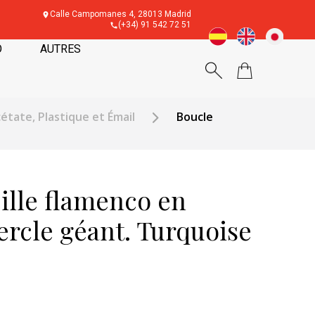
Calle Campomanes 4, 28013 Madrid
(+34) 91 542 72 51
O
AUTRES
cétate, Plastique et Émail
Boucle
ille flamenco en
ercle géant. Turquoise