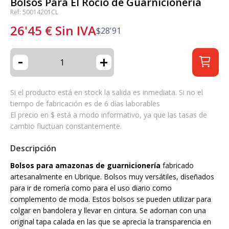
Bolsos Para El Rocio de Guarnicioneria
Ref: 50014201CL
26'45
€
Sin IVA
$
28'91
-
+
Si el producto está en stock la salida es inmediata. Si no el
tiempo de fabricación es de 6 días laborables
El precio en $ está a modo informativo, ya que las tasas de
cambio fluctuan constantemente.
Descripción
Bolsos para amazonas de guarnicionería
fabricado
artesanalmente en Ubrique. Bolsos muy versátiles, diseñados
para ir de romería como para el uso diario como
complemento de moda. Estos bolsos se pueden utilizar para
colgar en bandolera y llevar en cintura. Se adornan con una
original tapa calada en las que se aprecia la transparencia en