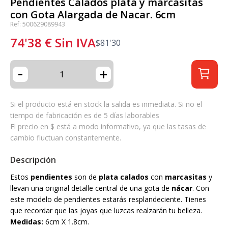
Pendientes Calados plata y marcasitas
con Gota Alargada de Nacar. 6cm
Ref: 500629089943
74'38
€
Sin IVA
$
81'30
-
+
Si el producto está en stock la salida es inmediata. Si no el
tiempo de fabricación es de 5 días laborables
El precio en $ está a modo informativo, ya que las tasas de
cambio fluctuan constantemente.
Descripción
Estos
pendientes
son de
plata calados
con
marcasitas
y
llevan una original detalle central de una gota de
nácar
. Con
este modelo de pendientes estarás resplandeciente. Tienes
que recordar que las joyas que luzcas realzarán tu belleza.
Medidas:
6cm X 1.8cm.