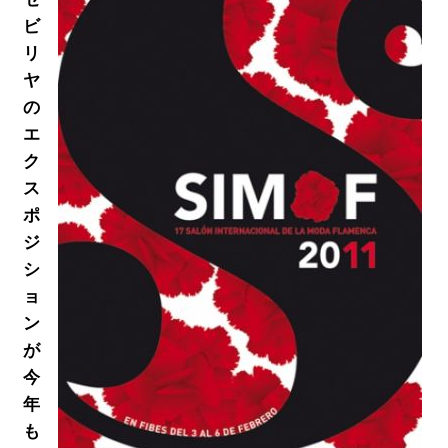
ビ
リ
ヤ
の
エ
ク
ス
ポ
ジ
シ
ョ
ン
が
今
年
も