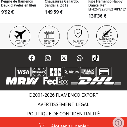
Peigne de flamenco
Chaussures Gallardo.
Jupe Flamenco Happy
Deux Claveles en Bleu
Sandalia. Z012
Dance. Ref.
EF426PE270PE270PE121
9'92
€
149'59
€
136'36
€
FABRIQUÉ À LA
LIVRAISON
RETRAIT EN
PAIEMENT
MAIN EN
MONDE
MAGASIN
SÉCURISÉ
ESPAGNE
©2001-2026 FLAMENCO EXPORT
AVERTISSEMENT LÉGAL
POLITIQUE DE CONFIDENTIALITÉ
POLITIQUE DE COOKIES
WIKI FLAMENCO
Ajouter au panier