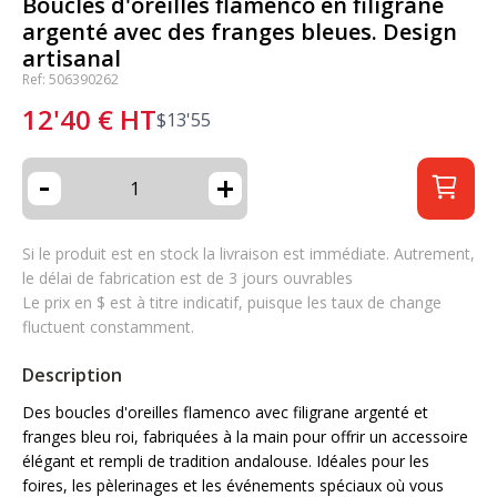
Boucles d'oreilles flamenco en filigrane
argenté avec des franges bleues. Design
artisanal
Ref: 506390262
12'40
€
HT
$
13'55
-
+
Si le produit est en stock la livraison est immédiate. Autrement,
le délai de fabrication est de 3 jours ouvrables
Le prix en $ est à titre indicatif, puisque les taux de change
fluctuent constamment.
Description
Des boucles d'oreilles flamenco avec filigrane argenté et
franges bleu roi, fabriquées à la main pour offrir un accessoire
élégant et rempli de tradition andalouse. Idéales pour les
foires, les pèlerinages et les événements spéciaux où vous