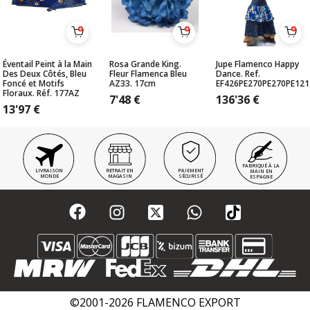
Éventail Peint à la Main
Rosa Grande King.
Jupe Flamenco Happy
Des Deux Côtés, Bleu
Fleur Flamenca Bleu
Dance. Ref.
Foncé et Motifs
AZ33. 17cm
EF426PE270PE270PE121
Floraux. Réf. 177AZ
7'48
€
136'36
€
13'97
€
FABRIQUÉ À LA
LIVRAISON
RETRAIT EN
PAIEMENT
MAIN EN
MONDE
MAGASIN
SÉCURISÉ
ESPAGNE
©2001-2026 FLAMENCO EXPORT