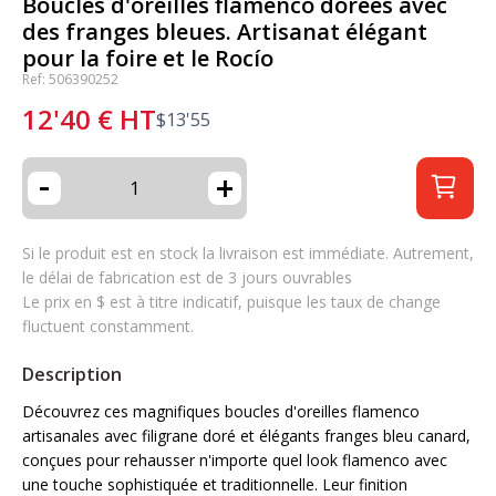
Boucles d'oreilles flamenco dorées avec
des franges bleues. Artisanat élégant
pour la foire et le Rocío
Ref: 506390252
12'40
€
HT
$
13'55
-
+
Si le produit est en stock la livraison est immédiate. Autrement,
le délai de fabrication est de 3 jours ouvrables
Le prix en $ est à titre indicatif, puisque les taux de change
fluctuent constamment.
Description
Découvrez ces magnifiques boucles d'oreilles flamenco
artisanales avec filigrane doré et élégants franges bleu canard,
conçues pour rehausser n'importe quel look flamenco avec
une touche sophistiquée et traditionnelle. Leur finition