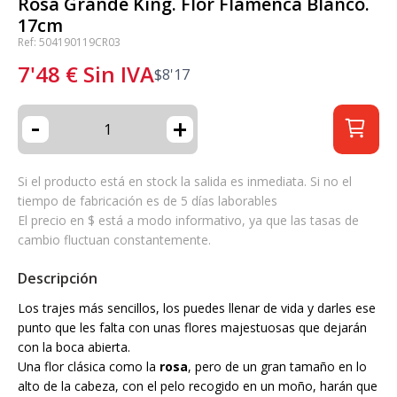
Rosa Grande King. Flor Flamenca Blanco.
17cm
Ref: 504190119CR03
7'48
€
Sin IVA
$
8'17
-
+
Si el producto está en stock la salida es inmediata. Si no el
tiempo de fabricación es de 5 días laborables
El precio en $ está a modo informativo, ya que las tasas de
cambio fluctuan constantemente.
Descripción
Los trajes más sencillos, los puedes llenar de vida y darles ese
punto que les falta con unas flores majestuosas que dejarán
con la boca abierta.
Una flor clásica como la
rosa
, pero de un gran tamaño en lo
alto de la cabeza, con el pelo recogido en un moño, harán que