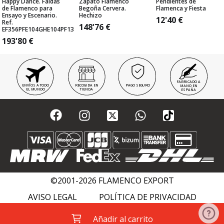
Happy Dance. Faldas
Zapato Flamenco
Pendientes de
de Flamenco para
Begoña Cervera.
Flamenca y Fiesta
Ensayo y Escenario.
Hechizo
12'40
€
Ref.
148'76
€
EF356PFE104GHE104PF13
193'80
€
FABRICADO A
ENVÍOS A TODO
RECOGIDA EN
PAGO SEGURO
MANO EN
EL MUNDO
TIENDA
ESPAÑA
©2001-2026 FLAMENCO EXPORT
AVISO LEGAL
POLÍTICA DE PRIVACIDAD
POLÍTICA DE COOKIES
FLAMENCO WIKI
Añadir al carrito