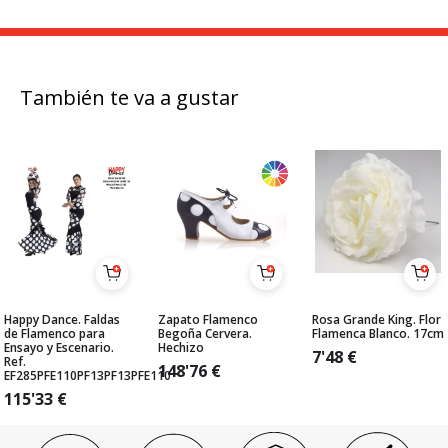
También te va a gustar
Happy Dance. Faldas
Zapato Flamenco
Rosa Grande King. Flor
de Flamenco para
Begoña Cervera.
Flamenca Blanco. 17cm
Ensayo y Escenario.
Hechizo
7'48
€
Ref.
148'76
€
EF285PFE110PF13PF13PFE110
115'33
€