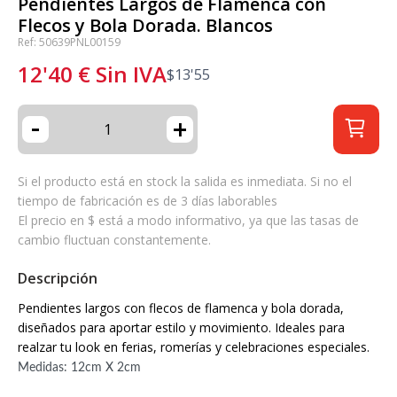
Pendientes Largos de Flamenca con
Flecos y Bola Dorada. Blancos
Ref: 50639PNL00159
12'40
€
Sin IVA
$
13'55
-
+
Si el producto está en stock la salida es inmediata. Si no el
tiempo de fabricación es de 3 días laborables
El precio en $ está a modo informativo, ya que las tasas de
cambio fluctuan constantemente.
Descripción
Pendientes largos con flecos de flamenca y bola dorada,
diseñados para aportar estilo y movimiento. Ideales para
realzar tu look en ferias, romerías y celebraciones especiales.
Medidas: 12cm X 2cm