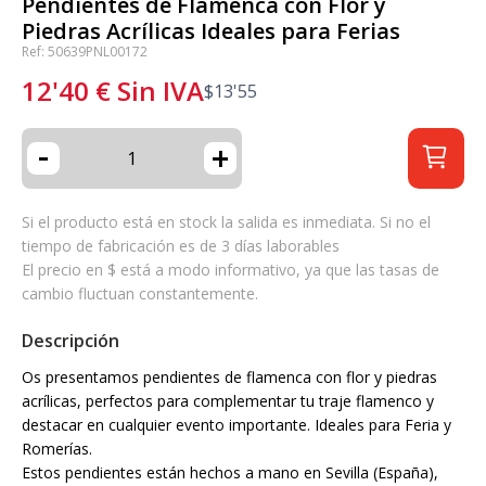
Pendientes de Flamenca con Flor y
Piedras Acrílicas Ideales para Ferias
Ref: 50639PNL00172
12'40
€
Sin IVA
$
13'55
-
+
Si el producto está en stock la salida es inmediata. Si no el
tiempo de fabricación es de 3 días laborables
El precio en $ está a modo informativo, ya que las tasas de
cambio fluctuan constantemente.
Descripción
Os presentamos pendientes de flamenca con flor y piedras
acrílicas, perfectos para complementar tu traje flamenco y
destacar en cualquier evento importante. Ideales para Feria y
Romerías.
Estos pendientes están hechos a mano en Sevilla (España),