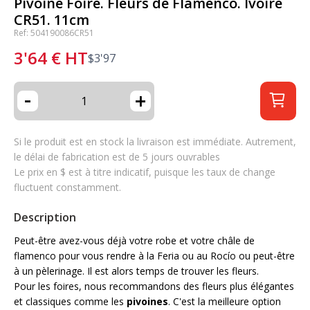
Pivoine Foire. Fleurs de Flamenco. Ivoire
CR51. 11cm
Ref: 504190086CR51
3'64
€
HT
$
3'97
-
+
Si le produit est en stock la livraison est immédiate. Autrement,
le délai de fabrication est de 5 jours ouvrables
Le prix en $ est à titre indicatif, puisque les taux de change
fluctuent constamment.
Description
Peut-être avez-vous déjà votre robe et votre châle de
flamenco pour vous rendre à la Feria ou au Rocío ou peut-être
à un pèlerinage. Il est alors temps de trouver les fleurs.
Pour les foires, nous recommandons des fleurs plus élégantes
et classiques comme les
pivoines
. C'est la meilleure option