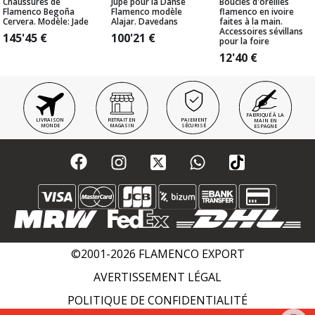
Chaussures de
Jupe pour la Danse
Boucles d'oreilles
Flamenco Begoña
Flamenco modèle
flamenco en ivoire
Cervera. Modèle: Jade
Alajar. Davedans
faites à la main.
Accessoires sévillans
145'45
€
100'21
€
pour la foire
12'40
€
FABRIQUÉ À LA
LIVRAISON
RETRAIT EN
PAIEMENT
MAIN EN
MONDE
MAGASIN
SÉCURISÉ
ESPAGNE
©2001-2026 FLAMENCO EXPORT
AVERTISSEMENT LÉGAL
POLITIQUE DE CONFIDENTIALITÉ