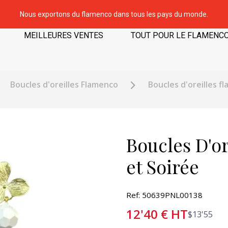
Nous exportons du flamenco dans tous les pays du monde.
MEILLEURES VENTES
TOUT POUR LE FLAMENC
Boucles d'oreilles Flamenco
Boucles d'oreilles f
Boucles D'o
et Soirée
Ref: 50639PNL00138
12'40
€
HT
$
13'55