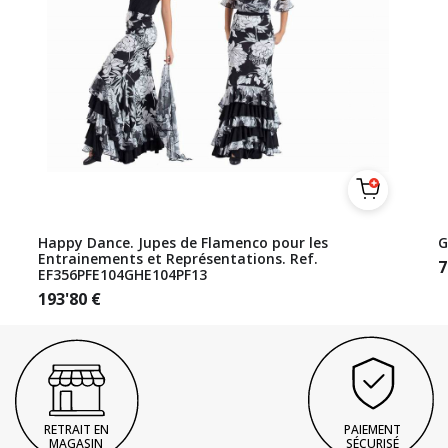
Happy Dance. Jupes de Flamenco pour les
G
Entrainements et Représentations. Ref.
7
EF356PFE104GHE104PF13
193'80
€
RETRAIT EN
PAIEMENT
MAGASIN
SÉCURISÉ