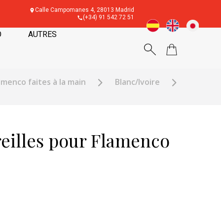
Calle Campomanes 4, 28013 Madrid
(+34) 91 542 72 51
O
AUTRES
lamenco faites à la main
Blanc/Ivoire
reilles pour Flamenco