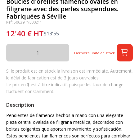
Boucles d'oreilles flamenco ovales en
filigrane avec des perles suspendues.
Fabriquées à Séville
Ref: 50639PNL00211
12'40
€
HT
$
13'55
Dernière unité en stock
Si le produit est en stock la livraison est immédiate. Autrement,
le délai de fabrication est de 3 jours ouvrables
Le prix en $ est à titre indicatif, puisque les taux de change
fluctuent constamment.
Description
Pendientes de flamenca hechos a mano con una elegante
pieza central ovalada de filigrana metálica, decorados con
bolitas colgantes que aportan movimiento y sofisticación.
Estos pendientes tan flamencos son perfectos para combinar