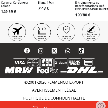
Cervera. Cordonera
Blanc. 17cm
Entrainements et
Calado
Représentations. Ref.
7'48
€
EF356PFE104GHE104PF
149'59
€
193'80
€
FABRIQUÉ À LA
LIVRAISON
RETRAIT EN
PAIEMENT
MAIN EN
MONDE
MAGASIN
SÉCURISÉ
ESPAGNE
©2001-2026 FLAMENCO EXPORT
AVERTISSEMENT LÉGAL
POLITIQUE DE CONFIDENTIALITÉ
POLITIQUE DE COOKIES
WIKI FLAMENCO