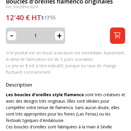
Boucles d'oreilles flamenco originales
Ref: 50639PNL0024
12'40
€
HT
$
13'55
-
+
Si le produit est en stock la livraison est immédiate. Autrement,
le délai de fabrication est de 3 jours ouvrables
Le prix en $ est à titre indicatif, puisque les taux de change
fluctuent constamment.
Description
Les boucles d'oreilles style flamenco
sont très créatives et
avec des designs très originaux. Elles sont idéales pour
compléter votre tenue de flamenca. Sans aucun doute, elles
sont très appropriées pour les foires (Las Ferias) ou les
festivals typiques d'Andalousie.
Ces boucles d'oreilles sont fabriquées à la main à Séville