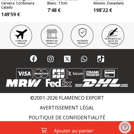
Cervera. Cordonera
Blanc. 17cm
Alosno. Davedans
Calado
7'48
€
198'22
€
149'59
€
FABRIQUÉ À LA
LIVRAISON
RETRAIT EN
PAIEMENT
MAIN EN
MONDE
MAGASIN
SÉCURISÉ
ESPAGNE
©2001-2026 FLAMENCO EXPORT
AVERTISSEMENT LÉGAL
POLITIQUE DE CONFIDENTIALITÉ
POLITIQUE DE COOKIES
WIKI FLAMENCO
Ajouter au panier