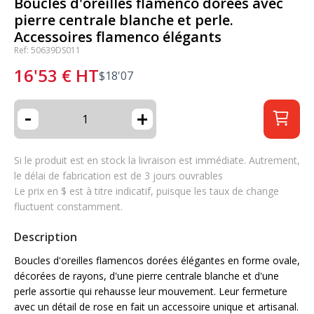
Boucles d'oreilles flamenco dorées avec
pierre centrale blanche et perle.
Accessoires flamenco élégants
Ref: 50639DS011
16'53
€
HT
$
18'07
-
+
Si le produit est en stock la livraison est immédiate. Autrement,
le délai de fabrication est de 3 jours ouvrables
Le prix en $ est à titre indicatif, puisque les taux de change
fluctuent constamment.
Description
Boucles d'oreilles flamencos dorées élégantes en forme ovale,
décorées de rayons, d'une pierre centrale blanche et d'une
perle assortie qui rehausse leur mouvement. Leur fermeture
avec un détail de rose en fait un accessoire unique et artisanal.