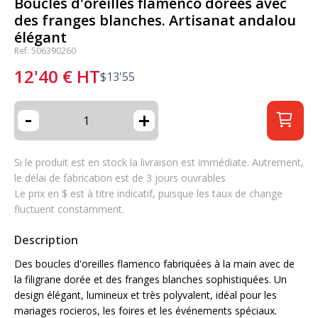
Boucles d'oreilles flamenco dorées avec
des franges blanches. Artisanat andalou
élégant
Ref: 506390260
12'40
€
HT
$
13'55
-
+
Si le produit est en stock la livraison est immédiate. Autrement,
le délai de fabrication est de 3 jours ouvrables
Le prix en $ est à titre indicatif, puisque les taux de change
fluctuent constamment.
Description
Des boucles d'oreilles flamenco fabriquées à la main avec de
la filigrane dorée et des franges blanches sophistiquées. Un
design élégant, lumineux et très polyvalent, idéal pour les
mariages rocieros, les foires et les événements spéciaux.