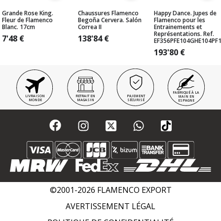
Grande Rose King.
Chaussures Flamenco
Happy Dance. Jupes de
Fleur de Flamenco
Begoña Cervera. Salón
Flamenco pour les
Blanc. 17cm
Correa II
Entrainements et
Représentations. Ref.
7'48
€
138'84
€
EF356PFE104GHE104PF
193'80
€
FABRIQUÉ À LA
LIVRAISON
RETRAIT EN
PAIEMENT
MAIN EN
MONDE
MAGASIN
SÉCURISÉ
ESPAGNE
©2001-2026 FLAMENCO EXPORT
AVERTISSEMENT LÉGAL