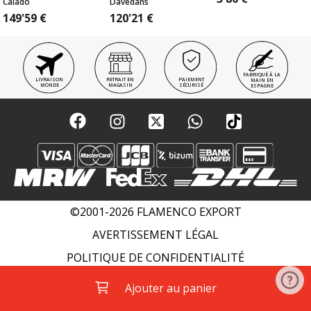
Calado
Davedans
149'59
€
120'21
€
FABRIQUÉ À LA
LIVRAISON
RETRAIT EN
PAIEMENT
MAIN EN
MONDE
MAGASIN
SÉCURISÉ
ESPAGNE
©2001-2026 FLAMENCO EXPORT
AVERTISSEMENT LÉGAL
POLITIQUE DE CONFIDENTIALITÉ
POLITIQUE DE COOKIES
WIKI FLAMENCO
Ajouter au panier
ACADÉMIES