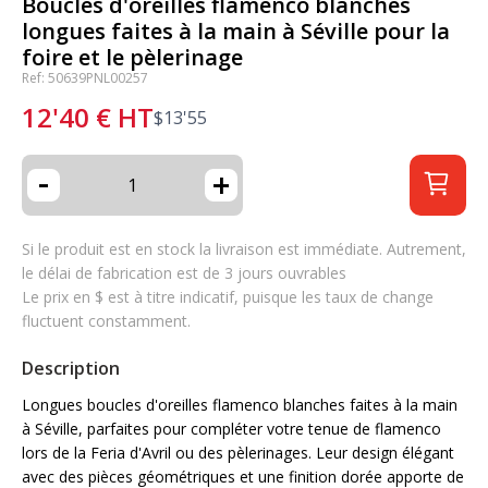
Boucles d'oreilles flamenco blanches
longues faites à la main à Séville pour la
foire et le pèlerinage
Ref: 50639PNL00257
12'40
€
HT
$
13'55
-
+
Si le produit est en stock la livraison est immédiate. Autrement,
le délai de fabrication est de 3 jours ouvrables
Le prix en $ est à titre indicatif, puisque les taux de change
fluctuent constamment.
Description
Longues boucles d'oreilles flamenco blanches faites à la main
à Séville, parfaites pour compléter votre tenue de flamenco
lors de la Feria d'Avril ou des pèlerinages. Leur design élégant
avec des pièces géométriques et une finition dorée apporte de