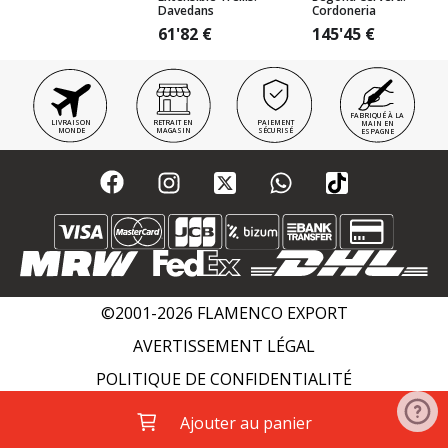
Davedans
Cordoneria
61'82
€
145'45
€
FABRIQUÉ À LA
LIVRAISON
RETRAIT EN
PAIEMENT
MAIN EN
MONDE
MAGASIN
SÉCURISÉ
ESPAGNE
©2001-2026 FLAMENCO EXPORT
AVERTISSEMENT LÉGAL
POLITIQUE DE CONFIDENTIALITÉ
POLITIQUE DE COOKIES
WIKI FLAMENCO
Ajouter au panier
ACADÉMIES