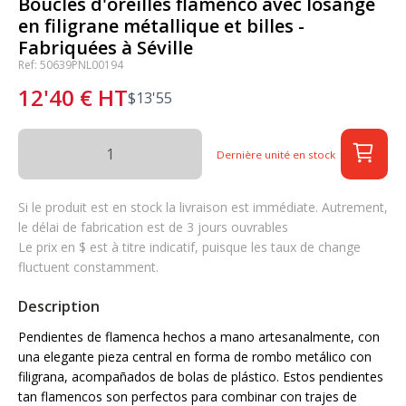
Boucles d'oreilles flamenco avec losange
en filigrane métallique et billes -
Fabriquées à Séville
Ref: 50639PNL00194
12'40
€
HT
$
13'55
Dernière unité en stock
Si le produit est en stock la livraison est immédiate. Autrement,
le délai de fabrication est de 3 jours ouvrables
Le prix en $ est à titre indicatif, puisque les taux de change
fluctuent constamment.
Description
Pendientes de flamenca hechos a mano artesanalmente, con
una elegante pieza central en forma de rombo metálico con
filigrana, acompañados de bolas de plástico. Estos pendientes
tan flamencos son perfectos para combinar con trajes de