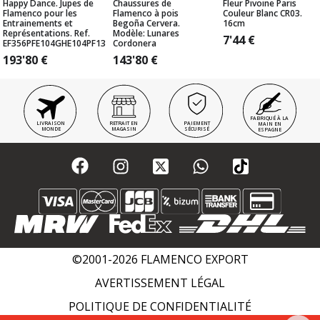
Happy Dance. Jupes de
Chaussures de
Fleur Pivoine Paris
Flamenco pour les
Flamenco à pois
Couleur Blanc CR03.
Entrainements et
Begoña Cervera.
16cm
Représentations. Ref.
Modèle: Lunares
7'44
€
EF356PFE104GHE104PF13
Cordonera
193'80
€
143'80
€
FABRIQUÉ À LA
LIVRAISON
RETRAIT EN
PAIEMENT
MAIN EN
MONDE
MAGASIN
SÉCURISÉ
ESPAGNE
©2001-2026 FLAMENCO EXPORT
AVERTISSEMENT LÉGAL
POLITIQUE DE CONFIDENTIALITÉ