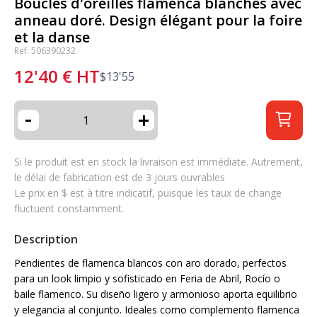
Boucles d'oreilles flamenca blanches avec
anneau doré. Design élégant pour la foire
et la danse
Ref: 506390232
12'40
€
HT
$
13'55
-
+
Si le produit est en stock la livraison est immédiate. Autrement,
le délai de fabrication est de 3 jours ouvrables
Le prix en $ est à titre indicatif, puisque les taux de change
fluctuent constamment.
Description
Pendientes de flamenca blancos con aro dorado, perfectos
para un look limpio y sofisticado en Feria de Abril, Rocío o
baile flamenco. Su diseño ligero y armonioso aporta equilibrio
y elegancia al conjunto. Ideales como complemento flamenca