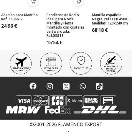
Abanico para Madrina.
Pendiente de Rodio
Mantilla española
Ref. 1636NG
ideal para Novia,
Negra. ref.O31F45NG.
Mantilla y Fiesta
Medidas: 120x240 cm
24'96
€
montado con cristales
68'18
€
de Swarovski.
Ref.53811
15'54
€
FABRICADO A
ENVÍOS A TODO
RECOGIDA EN
PAGO SEGURO
MANO EN
EL MUNDO
TIENDA
ESPAÑA
©2001-2026 FLAMENCO EXPORT