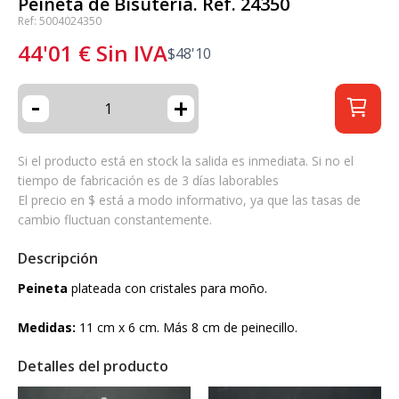
Peineta de Bisutería. Ref. 24350
Ref: 5004024350
44'01
€
Sin IVA
$
48'10
-
+
Si el producto está en stock la salida es inmediata. Si no el
tiempo de fabricación es de 3 días laborables
El precio en $ está a modo informativo, ya que las tasas de
cambio fluctuan constantemente.
Descripción
Peineta
plateada con cristales para moño.
Medidas:
11 cm x 6 cm. Más 8 cm de peinecillo.
Detalles del producto