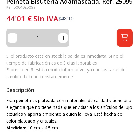
Peineta Bisuteria Adamascada. Ref. 25099
Ref: 5004025099
44'01
€
Sin IVA
$
48'10
-
+
Si el producto está en stock la salida es inmediata. Si no el
tiempo de fabricación es de 3 días laborables
El precio en $ está a modo informativo, ya que las tasas de
cambio fluctuan constantemente.
Descripción
Esta peineta es plateada con materiales de calidad y tiene una
elegancia que no tiene nada que envidiar a los artículos de lujo
actuales y aporta ambiente a quien la lleva. Está hecha de
color plateado y cristales.
Medidas:
10 cm x 4.5 cm.